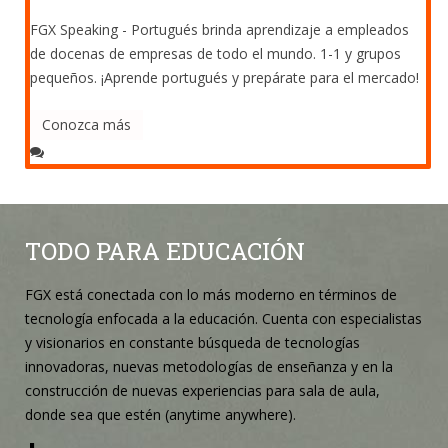
FGX Speaking - Portugués brinda aprendizaje a empleados
de docenas de empresas de todo el mundo. 1-1 y grupos
pequeños. ¡Aprende portugués y prepárate para el mercado!
Conozca más
TODO PARA EDUCACIÓN
FGX está conectada con lo más moderno en términos de
tecnología enfocada a la educación. Cuenta con especialistas
y visionarios en constante búsqueda de tecnologías
innovadoras, nuevas metodologías de enseñanza y en la
construcción de nuevas experiencias para sala de aula,
donde sea que estén (anytime anywhere).