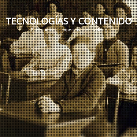
T
E
C
N
O
L
O
G
Í
A
S
Y
C
O
N
T
E
N
I
D
O
Para cambiar la experiencia en la clase!