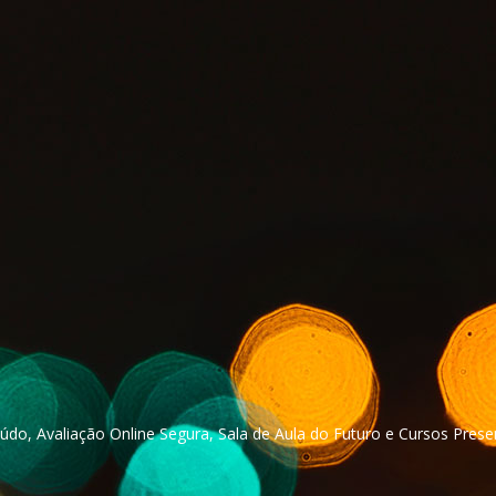
údo, Avaliação Online Segura, Sala de Aula do Futuro e Cursos Prese